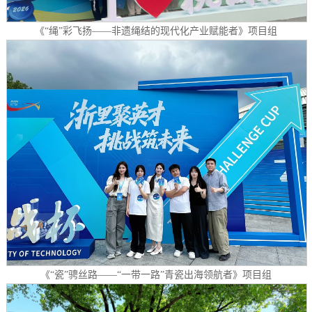
《“绳”彩飞扬——非遗绳结的现代化产业赋能者》项目组
《“瓷”骋丝路——“一带一路”青瓷出海领航者》项目组