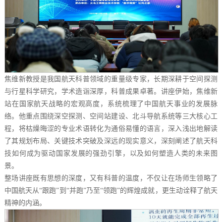
焦维新教授是我国航天科普领域的重量级专家，长期深耕于空间探测
与行星科学研究，学术造诣深厚，科普成果卓著。讲座伊始，焦维新
站在国家航天战略的宏观高度，系统梳理了中国航天事业的发展脉
络。他重点围绕深空探测、空间站建设、北斗导航系统等三大核心工
程，将枯燥晦涩的专业术语转化为通俗易懂的语言，深入浅出地解读
了其规划布局、关键技术突破及深远的现实意义，深刻阐述了航天科
技如何成为驱动国家发展的强劲引擎，以及如何塑造人类的未来图
景。
整场讲座既有思想的深度，又有科普的温度，不仅让在场师生领略了
中国航天从“跟跑”到“并跑”乃至“领跑”的辉煌成就，更生动诠释了航天
精神的内涵。