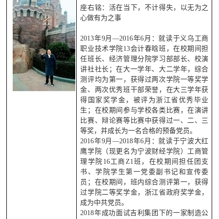
座右铭：活在当下，不计得失，以无为之
心做有为之事
2013年9月—2016年6月：就读于义乌工商
职业技术学院13会计春晗班，在校期间担
任班长、经济管理分院学习部部长、校演
讲社社长；在大一学年、大二学年，综合
测评均为第一，获得过两次学院一等奖学
金、两次优秀班干部荣誉，在大三学年获
得国家奖学金，被评为浙江省优秀毕业
生；在校期间参与学校各类比赛，在演讲
比赛、辩论赛等比赛中获得过一、二、三
等奖，并成长为一名合格的预备党员。
2016年9月—2018年6月：就读于宁波大红
鹰学院（现更名为宁波财经学院）工商管
理学院16工商Z1班，在校期间担任团支
书、学院学生第一党委副书记和宣传委
员；在校期间，班内综合测评第一，获得
过学院二等奖学金，浙江省政府奖学金，
成为中共党员。
2018年成功面试吉利集团下的一家制造公