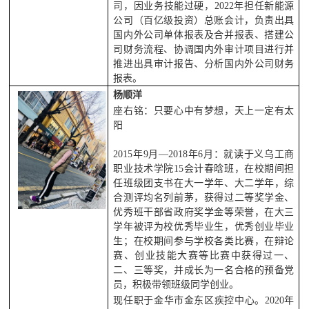
司，因业务技能过硬，2022年担任新能源
公司（百亿级投资）总账会计，负责出具
国内外公司单体报表及合并报表、搭建公
司财务流程、协调国内外审计项目进行并
推进出具审计报告、分析国内外公司财务
报表。
杨顺洋
座右铭：只要心中有梦想，天上一定有太
阳
2015年9月—2018年6月：就读于义乌工商
职业技术学院15会计春晗班，在校期间担
任班级团支书在大一学年、大二学年，综
合测评均名列前茅，获得过二等奖学金、
优秀班干部省政府奖学金等荣誉，在大三
学年被评为校优秀毕业生，优秀创业毕业
生；在校期间参与学校各类比赛，在辩论
赛、创业技能大赛等比赛中获得过一、
二、三等奖，并成长为一名合格的预备党
员，积极带领班级同学创业。
现任职于金华市金东区疾控中心。2020年