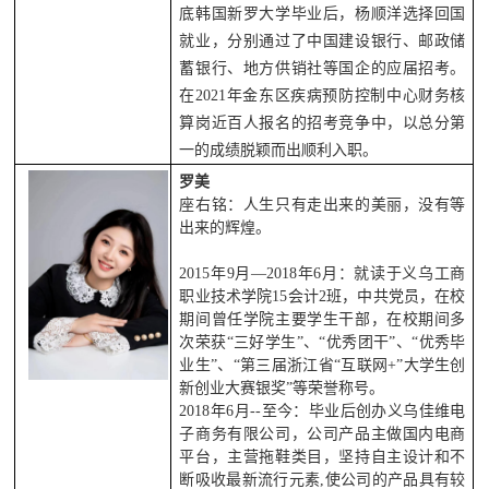
底韩国新罗大学毕业后，杨顺洋选择回国
就业，分别通过了中国建设银行、邮政储
蓄银行、地方供销社等国企的应届招考。
在2021年金东区疾病预防控制中心财务核
算岗近百人报名的招考竞争中，以总分第
一的成绩脱颖而出顺利入职。
罗美
座右铭：人生只有走出来的美丽，没有等
出来的辉煌。
2015年9月—2018年6月：就读于义乌工商
职业技术学院15会计2班，中共党员，在校
期间曾任学院主要学生干部，在校期间多
次荣获“三好学生”、“优秀团干”、“优秀毕
业生”、“第三届浙江省“互联网+”大学生创
新创业大赛银奖”等荣誉称号。
2018年6月--至今：毕业后创办义乌佳维电
子商务有限公司，公司产品主做国内电商
平台，主营拖鞋类目，坚持自主设计和不
断吸收最新流行元素,使公司的产品具有较