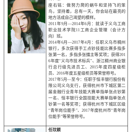
座右铭：做努力爬的蜗牛和坚持飞的笨
鸟，坚持着，总有一天，你会站在最亮的
地方活成自己渴望的模样。
2011年9月—2014年6月：就读于义乌工商
职业技术学院11工商企业管理（会计方
向）班。
2014年6月—2017年4月：任职义乌市稠州
银行，多次获得手工点钞技能比赛多指多
张第一名，多指多张擂主等奖项；获得201
6年度“义乌市技术标兵”、浙江稠州商业银
行总行级先进员工、2015年度四星级柜
员、2016年度五星级柜员等荣誉称号。
2017年5月—至今：任职于恒丰银行股份有
限公司义乌支行，获得杭州市下城区第二
届金融行业青年技能大赛单指单张点钞第
一名、恒丰银行全国技能大赛单指单张点
钞第一名等奖项；获得杭州市下城区区级
“青年岗位能手”、2017年度杭州市“青年岗
位能手”等荣誉称号。
任玟颖