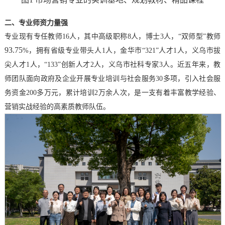
二、专业师资力量强
专业现有专任教师
16人，其中高级职称8人，博士3人，“双师型”
教师
93.75
%，
拥有省级
专业带头人
1人，金华市“321”人才1人，义乌市拔
尖人才1人，“133”创新人才2人，义乌市社科专家3人。
近五年来，
教
师团队面
向
政府及企业
开展专业培训
与
社会服务
30多项，引入
社会服
务
资金
200多
万元
，
累计
培训
2万
余人次
，是一支有着丰富教学经验、
营销实战经验的高素质教师队伍。