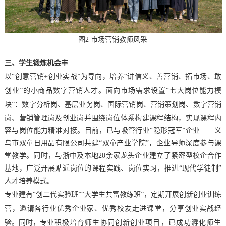
图
2
市场营销教师风采
三、
学生锻炼机会丰
以
“创意营销+创业实战”为导向，培养
“讲信义、善营销、拓市场、敢
创业”的小商品数字营销
人才
。
面向
市场需求
设置
“
七大岗位能力模
块
”
：数字分析岗、基层业务岗、国际营销岗、营销策划岗、数字营销
岗、营销管理岗及创业岗
并
围绕
岗位体系构建课程结构
，
实现课程内
容与岗位能力精准对接
。
目前
，
已
与吸管行业
“隐形冠军”
企业
——
义
乌市双童日用品有限公司共建
“双童
产业学院
”
，企业导师
深度参与课
堂教学。
同时，与浙中及本地
20余家龙头企业建立了紧密型校企合作
基地，
广泛
开展贴近岗位的课程实践、岗位实习，
推进
“现代学徒制”
人才培养模式
。
专业
建有
“
创二代实验班
”“
大学生共富教练班
”
，定期开展创新创业训练
营，邀请各行业优秀企业家、优秀校友走进课堂，分享创业
实战经
验
。同时
，专业
积极
培育师生协同创新创业项目
，已
成功
孵化
师生