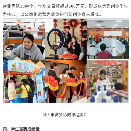
创业团队
30余个，年均交易额
超过
500万元，形成以优秀创业学生
为核心，以公司
化运营
为载体的
创新创业育人
模式。
图
3
丰富多彩的课程实训
四、学生竞赛成绩佳