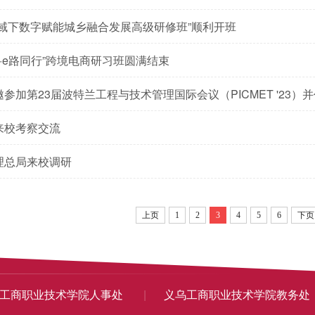
视域下数字赋能城乡融合发展高级研修班”顺利开班
心·e路同行”跨境电商研习班圆满结束
参加第23届波特兰工程与技术管理国际会议（PICMET '23）
来校考察交流
理总局来校调研
上页
1
2
3
4
5
6
下页
工商职业技术学院人事处
|
义乌工商职业技术学院教务处