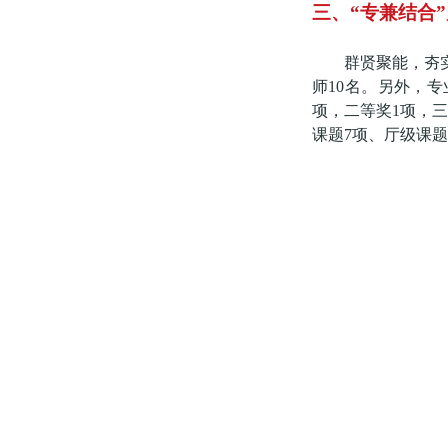
三、
“专兼结合
群贤聚能，夯
师10名。另外，专
项，二等奖1项，
课题7项、厅级课题2